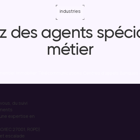
industries
z des agents spécia
métier
mentiel
Immobilier
Télécommunications
Centres d'appels
Banques 
vous,
du
suivi
ments
une
expertise
en
SO/IEC
27001,
RGPD)
et
escalade