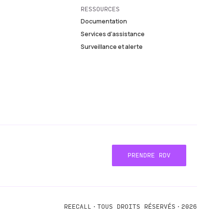
RESSOURCES
Documentation
Services d'assistance
Surveillance et alerte
PRENDRE RDV
PRENDRE RDV
REECALL・TOUS DROITS RÉSERVÉS・2026