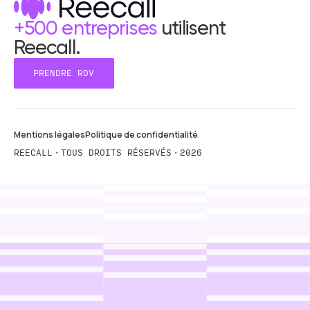
+500 entreprises
utilisent
Reecall.
PRENDRE RDV
PRENDRE RDV
Mentions légales
Politique de confidentialité
REECALL・TOUS DROITS RÉSERVÉS・2026