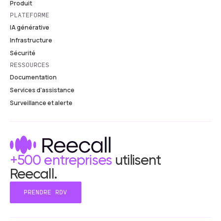
Produit
PLATEFORME
IA générative
Infrastructure
Sécurité
RESSOURCES
Documentation
Services d'assistance
Surveillance et alerte
+500 entreprises
utilisent
Reecall.
PRENDRE RDV
PRENDRE RDV